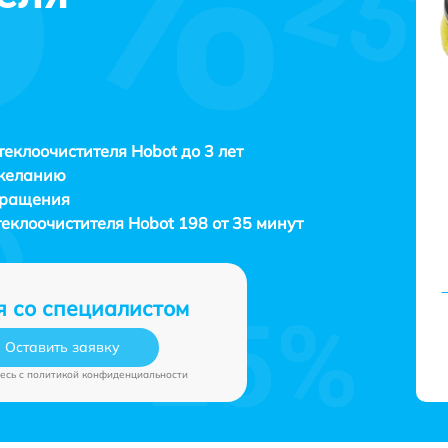
теклоочистителя Hobot до 3 лет
 желанию
бращения
теклоочистителя
Hobot 198 от 35 минут
я со специалистом
Оставить заявку
есь c
политикой конфиденциальности