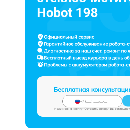
Hobot 198
Официальный сервис
Гарантийное обслуживание
робота-с
Диагностика за наш счет,
ремонт по
Бесплатный выезд курьера
в день о
Проблемы с аккумулятором робота-с
Бесплатная консультаци
Нажимая на кнопку "Оставить заявку" Вы соглашает